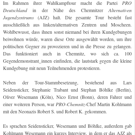
Im Rahmen ihrer Wahlkampftour macht die Partei
PRO
Deutschland
in der Nähe des Chemnitzer
Alternativen
Jugendzentrums
(AJZ) halt. Die gesamte Tour besteht fast
ausschließlich aus linken/alternativen Zentren und Moscheen.
Wohlbewusst, dass ihnen sonst niemand bei ihren Kundgebungen
beiwohnen würde, waren diese Orte ausgewählt worden, um ihre
politischen Gegner zu provozieren und in die Presse zu gelangen.
Das funktioniert auch in Chemnitz, wo sich ca. 100
Gegendemonstrant_innen einfinden, die lautstark gegen die kleine
Kundgebung mit neun Teilnehmenden protestieren.
Neben der Tour-Stammbesetzung, bestehend aus Lars
Seidensticker, Stephanie Trabant und Stephan Böhlke (Berlin),
Oliver Wesemann (Köln), Nico Ernst (Bonn), deren Fahrer und
einer weiteren Person, war
PRO-Chemnitz
-Chef Martin Kohlmann
mit den Neonazis Robert S. und Robert K. gekommen.
Es sprachen Seidensticker, Wesemann und Böhlke, außerdem gab
Kohlmann Wesemann ein kurzes Interview, in dem er das AJZ als