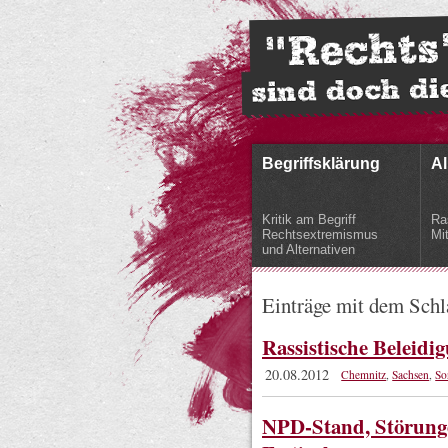
Begriffsklärung
Al
Kritik am Begriff
Ra
Rechtsextremismus
Mi
und Alternativen
Einträge mit dem Sch
Rassistische Beleidi
20.08.2012
Chemnitz
,
Sachsen
,
So
NPD-Stand, Störung