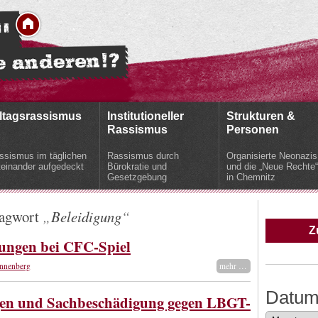
ltagsrassismus
Institutioneller
Strukturen &
Rassismus
Personen
ssismus im täglichen
Rassismus durch
Organisierte Neonazis
teinander aufgedeckt
Bürokratie und
und die „Neue Rechte“
Gesetzgebung
in Chemnitz
lagwort
Beleidigung
Z
gungen bei CFC-Spiel
nnenberg
mehr …
Datu
en und Sachbeschädigung gegen LBGT-