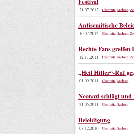
Festival
21.07.2012
Chemnitz
,
Sachsen
,
Ze
Antisemitische Bele
10.07.2012
Chemnitz
,
Sachsen
,
Ze
Rechte Fans greifen
12.11.2011
Chemnitz
,
Sachsen
,
Ze
„Heil Hitler“-Ruf ge
01.09.2011
Chemnitz
,
Sachsen
Neonazi schlägt und 
21.05.2011
Chemnitz
,
Sachsen
Beleidigung
08.12.2010
Chemnitz
,
Sachsen