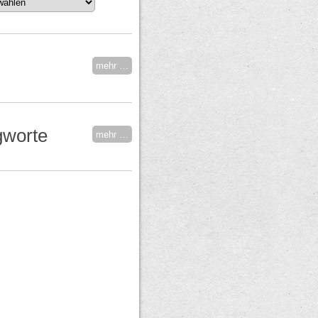
mehr …
gworte
mehr …