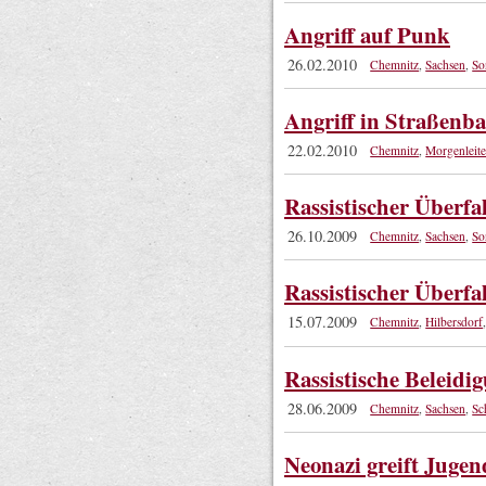
Angriff auf Punk
26.02.2010
Chemnitz
,
Sachsen
,
So
Angriff in Straßenb
22.02.2010
Chemnitz
,
Morgenleit
Rassistischer Überfa
26.10.2009
Chemnitz
,
Sachsen
,
So
Rassistischer Überfal
15.07.2009
Chemnitz
,
Hilbersdorf
Rassistische Beleidi
28.06.2009
Chemnitz
,
Sachsen
,
Sc
Neonazi greift Jugen