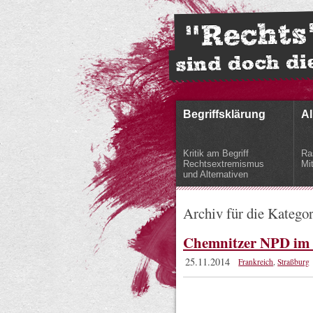
Begriffsklärung
Al
Kritik am Begriff
Ra
Rechtsextremismus
Mi
und Alternativen
Archiv für die Katego
Chemnitzer NPD im
25.11.2014
Frankreich
,
Straßburg