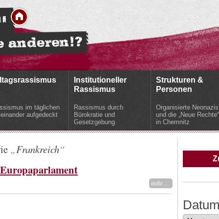
ltagsrassismus
Institutioneller
Strukturen &
Rassismus
Personen
ssismus im täglichen
Rassismus durch
Organisierte Neonazis
teinander aufgedeckt
Bürokratie und
und die „Neue Rechte“
Gesetzgebung
in Chemnitz
rie
Frankreich
Z
 Europaparlament
mehr …
Datu