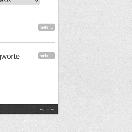
mehr …
gworte
mehr …
Impressum