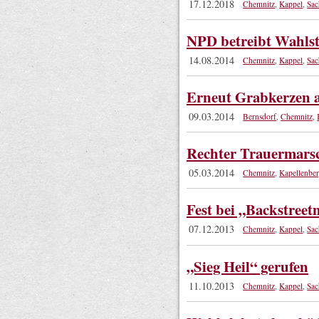
17.12.2018
Chemnitz
,
Kappel
,
Sac
NPD betreibt Wahlst
14.08.2014
Chemnitz
,
Kappel
,
Sac
Erneut Grabkerzen a
09.03.2014
Bernsdorf
,
Chemnitz
,
Rechter Trauermarsch
05.03.2014
Chemnitz
,
Kapellenbe
Fest bei „Backstreet
07.12.2013
Chemnitz
,
Kappel
,
Sac
„Sieg Heil“ gerufen
11.10.2013
Chemnitz
,
Kappel
,
Sac