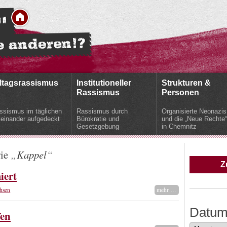
ltagsrassismus
Institutioneller
Strukturen &
Rassismus
Personen
ssismus im täglichen
Rassismus durch
Organisierte Neonazis
teinander aufgedeckt
Bürokratie und
und die „Neue Rechte“
Gesetzgebung
in Chemnitz
rie
Kappel
Z
iert
hsen
mehr …
Datu
fen