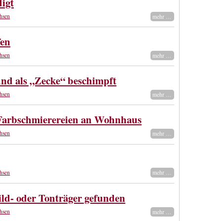
igt
hsen
mehr …
fen
hsen
mehr …
nd als „Zecke“ beschimpft
hsen
mehr …
 Farbschmierereien an Wohnhaus
hsen
mehr …
hsen
mehr …
ild- oder Tonträger gefunden
hsen
mehr …