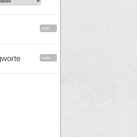
mehr …
gworte
mehr …