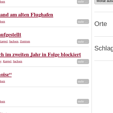
Datum
hsen
mehr …
and am alten Flughafen
hsen
mehr …
Orte
ufgestellt
Kappel
,
Sachsen
,
Zentrum
mehr …
Schla
 im zweiten Jahr in Folge blockiert
rg
,
Kappel
,
Sachsen
mehr …
noise“
hsen
mehr …
hsen
mehr …