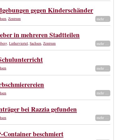
gebungen gegen Kinderschänder
hsen
,
Zentrum
mehr …
eber in mehreren Stadtteilen
ßberg
,
Lutherviertel
,
Sachsen
,
Zentrum
mehr …
Schulunterricht
hsen
mehr …
rbschmierereien
hsen
mehr …
nträger bei Razzia gefunden
hsen
mehr …
“-Container beschmiert