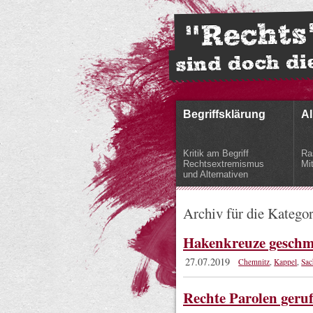
Begriffsklärung
Al
Kritik am Begriff
Ra
Rechtsextremismus
Mi
und Alternativen
Archiv für die Katego
Hakenkreuze geschm
27.07.2019
Chemnitz
,
Kappel
,
Sac
Rechte Parolen geru