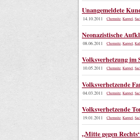
Unangemeldete Kund
14.10.2011
Chemnitz
,
Kappel
,
Sac
Neonazistische Aufkl
08.06.2011
Chemnitz
,
Kappel
,
Ka
Volksverhetzung im 
10.05.2011
Chemnitz
,
Kappel
,
Sac
Volksverhetzende Fa
04.03.2011
Chemnitz
,
Kappel
,
Sac
Volksverhetzende To
19.01.2011
Chemnitz
,
Kappel
,
Sac
„Mitte gegen Rechts