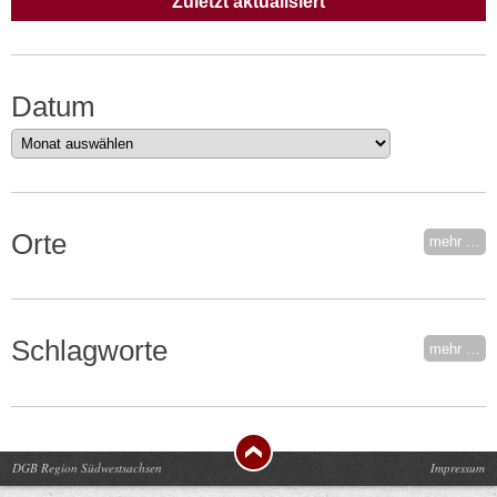
Zuletzt aktualisiert
Datum
Datum
Orte
mehr …
Schlagworte
mehr …
DGB Region Südwestsachsen
Impressum