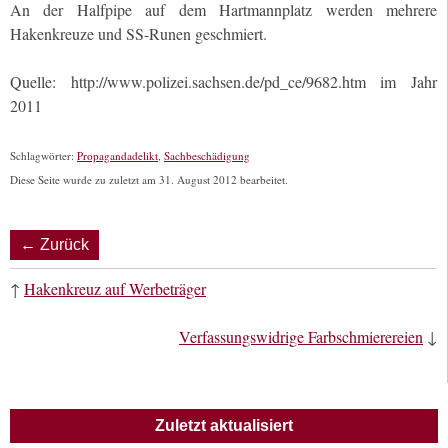
An der Halfpipe auf dem Hartmannplatz werden mehrere
Hakenkreuze und SS-Runen geschmiert.
Quelle: http://www.polizei.sachsen.de/pd_ce/9682.htm im Jahr
2011
Schlagwörter:
Propagandadelikt
,
Sachbeschädigung
Diese Seite wurde zu zuletzt am 31. August 2012 bearbeitet.
← Zurück
↑
Hakenkreuz auf Werbeträger
Verfassungswidrige Farbschmierereien
↓
Zuletzt aktualisiert