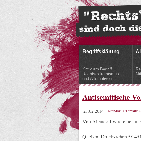
Begriffsklärung
Al
Kritik am Begriff
Ra
Rechtsextremismus
Mi
und Alternativen
Antisemitische Vo
21.02.2014
Altendorf
,
Chemnitz
,
Von Altendorf wird eine anti
Quellen: Drucksachen 5/145