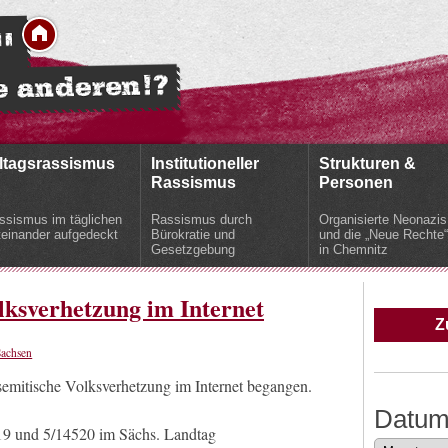
ltagsrassismus
Institutioneller
Strukturen &
Rassismus
Personen
ssismus im täglichen
Rassismus durch
Organisierte Neonazis
teinander aufgedeckt
Bürokratie und
und die „Neue Rechte“
Gesetzgebung
in Chemnitz
lksverhetzung im Internet
Z
Sachsen
semitische Volksverhetzung im Internet begangen.
Datu
19 und 5/14520 im Sächs. Landtag