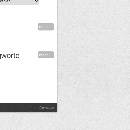
mehr …
gworte
mehr …
Impressum