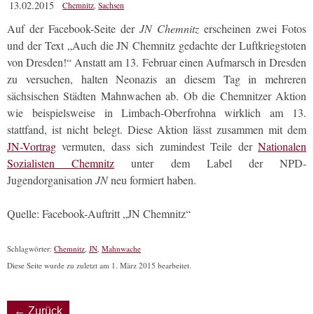
13.02.2015
Chemnitz
,
Sachsen
Auf der Facebook-Seite der
JN Chemnitz
erscheinen zwei Fotos
und der Text „Auch die JN Chemnitz gedachte der Luftkriegstoten
von Dresden!“ Anstatt am 13. Februar einen Aufmarsch in Dresden
zu versuchen, halten Neonazis an diesem Tag in mehreren
sächsischen Städten Mahnwachen ab. Ob die Chemnitzer Aktion
wie beispielsweise in Limbach-Oberfrohna wirklich am 13.
stattfand, ist nicht belegt. Diese Aktion lässt zusammen mit dem
JN-Vortrag
vermuten, dass sich zumindest Teile der
Nationalen
Sozialisten Chemnitz
unter dem Label der NPD-
Jugendorganisation
JN
neu formiert haben.
Quelle: Facebook-Auftritt „JN Chemnitz“
Schlagwörter:
Chemnitz
,
JN
,
Mahnwache
Diese Seite wurde zu zuletzt am 1. März 2015 bearbeitet.
← Zurück