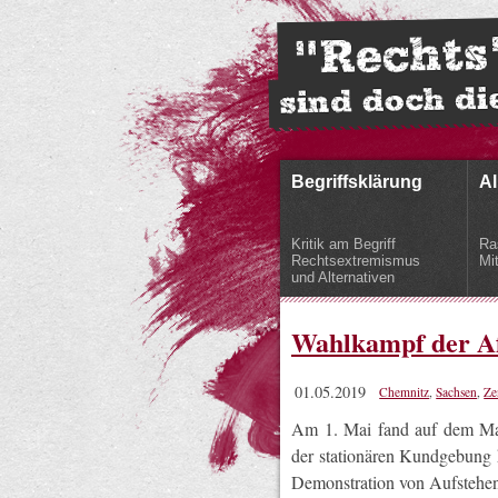
Begriffsklärung
Al
Kritik am Begriff
Ra
Rechtsextremismus
Mi
und Alternativen
Wahlkampf der A
01.05.2019
Chemnitz
,
Sachsen
,
Ze
Am 1. Mai fand auf dem Mar
der stationären Kundgebung 
Demonstration von Aufstehen