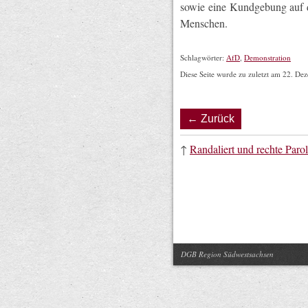
sowie eine Kundgebung auf
Menschen.
Schlagwörter:
AfD
,
Demonstration
Diese Seite wurde zu zuletzt am 22. De
← Zurück
↑
Randaliert und rechte Paro
DGB Region Südwestsachsen