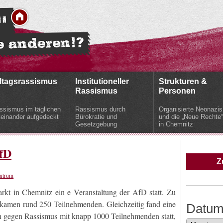
ltagsrassismus
Institutioneller
Strukturen &
Rassismus
Personen
ssismus im täglichen
Rassismus durch
Organisierte Neonazis
teinander aufgedeckt
Bürokratie und
und die „Neue Rechte“
Gesetzgebung
in Chemnitz
fD
Z
ntrum
kt in Chemnitz ein e Veranstaltung der AfD statt. Zu
kamen rund 250 Teilnehmenden. Gleichzeitig fand eine
Datu
 gegen Rassismus mit knapp 1000 Teilnehmenden statt,