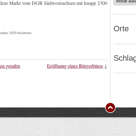
Datum
 dem Markt vom DGB Südwestsachsen mit knapp 2300
Orte
zember 2020 bearbeitet.
Schla
len gerufen
Eröffnung eines Bürgerbüros
↓