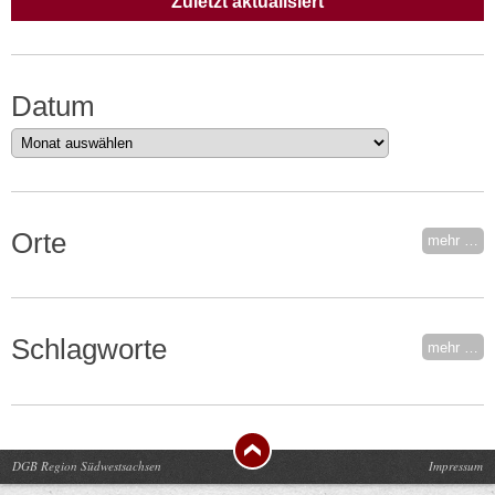
Zuletzt aktualisiert
Datum
Datum
Orte
mehr …
Schlagworte
mehr …
DGB Region Südwestsachsen
Impressum